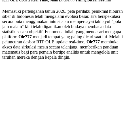
RTP OLE Update Real Time, Main Di Ole777 Paling Dicari Saat Ini
Memasuki pertengahan tahun 2026, peta perilaku penikmat hiburan
siber di Indonesia telah mengalami evolusi besar. Era berspekulasi
secara buta menggunakan intuisi atau mempercayai takhayul "pola
jam malam" kini telah digantikan oleh budaya membaca data
statistik secara objektif. Fenomena inilah yang mendasari mengapa
platform
Ole777
menjadi tempat yang paling dicari saat ini. Melalui
peluncuran dasbor RTP OLE update real-time,
Ole777
membuka
akses data sirkulasi mesin secara telanjang, memberikan panduan
matematis bagi para pemain bertipe analitis untuk mengelola unit
taruhan mereka dengan kepala dingin.