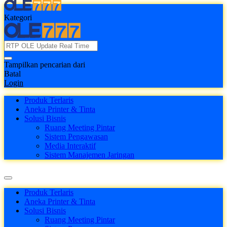
Kategori
Tampilkan pencarian dari
Batal
Login
Produk Terlaris
Aneka Printer & Tinta
Solusi Bisnis
Ruang Meeting Pintar
Sistem Pengawasan
Media Interaktif
Sistem Manajemen Jaringan
Produk Terlaris
Aneka Printer & Tinta
Solusi Bisnis
Ruang Meeting Pintar